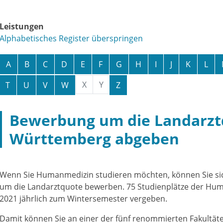
Leistungen
Alphabetisches Register überspringen
A
B
C
D
E
F
G
H
I
J
K
L
X
Y
T
U
V
W
Z
Bewerbung um die Landarzt
Württemberg abgeben
Wenn Sie Humanmedizin studieren möchten, können Sie s
um die Landarztquote bewerben.
75 Studienplätze der Hu
2021 jährlich zum Wintersemester vergeben.
Damit können Sie an einer der fünf renommierten Fakultäte