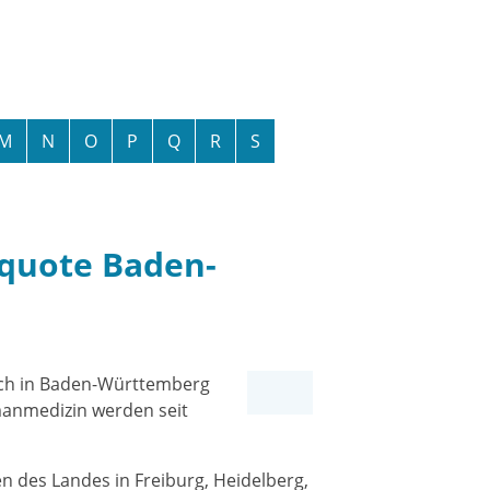
M
N
O
P
Q
R
S
quote Baden-
ich in Baden-Württemberg
manmedizin
werden seit
n des Landes in Freiburg, Heidelberg,