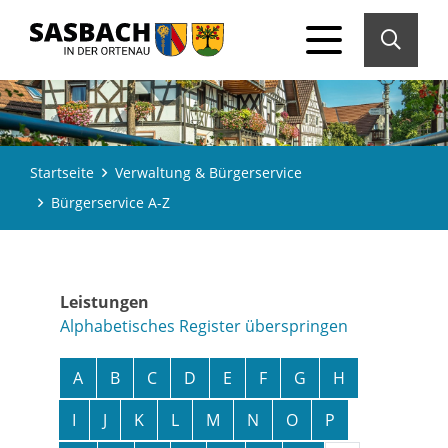
Startseite
Verwaltung & Bürgerservice
Bürgerservice A-Z
Leistungen
Alphabetisches Register überspringen
A
B
C
D
E
F
G
H
I
J
K
L
M
N
O
P