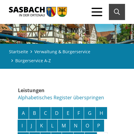
Startseite
Verwaltung & Bürgerservice
Bürgerservice A-Z
Leistungen
Alphabetisches Register überspringen
A
B
C
D
E
F
G
H
I
J
K
L
M
N
O
P