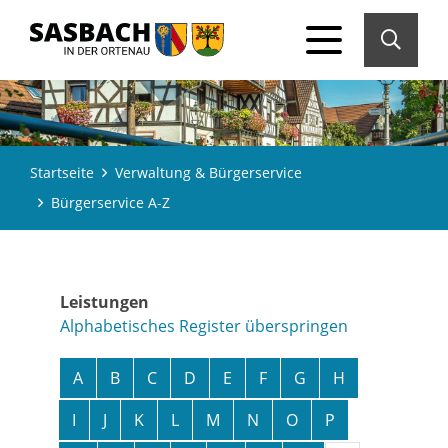
Startseite
Verwaltung & Bürgerservice
Bürgerservice A-Z
Leistungen
Alphabetisches Register überspringen
A
B
C
D
E
F
G
H
I
J
K
L
M
N
O
P