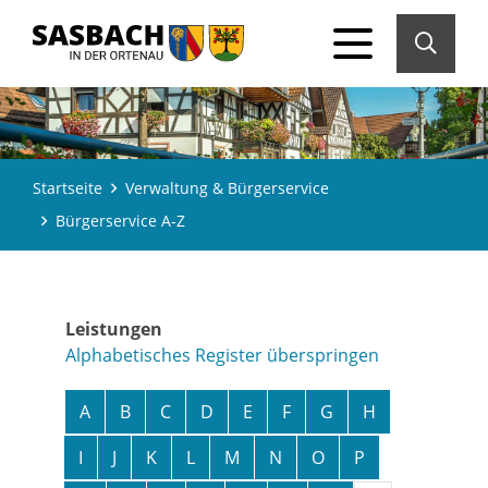
Startseite
Verwaltung & Bürgerservice
Bürgerservice A-Z
Leistungen
Alphabetisches Register überspringen
A
B
C
D
E
F
G
H
I
J
K
L
M
N
O
P