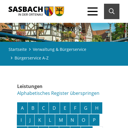
Startseite
Verwaltung & Bürgerservice
Bürgerservice A-Z
Leistungen
Alphabetisches Register überspringen
A
B
C
D
E
F
G
H
I
J
K
L
M
N
O
P