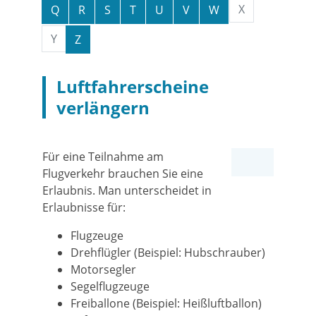
X
Q
R
S
T
U
V
W
Y
Z
Luftfahrerscheine
verlängern
Für eine Teilnahme am
Flugverkehr brauchen Sie eine
Erlaubnis. Man unterscheidet in
Erlaubnisse für:
Flugzeuge
Drehflügler
(Beispiel: Hubschrauber)
Motorsegler
Segelflugzeuge
Freiballone
(Beispiel: Heißluftballon)