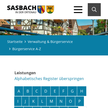
Startseite
Verwaltung & Bürgerservice
Bürgerservice A-Z
Leistungen
Alphabetisches Register überspringen
A
B
C
D
E
F
G
H
I
J
K
L
M
N
O
P