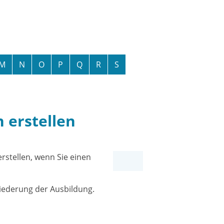
M
N
O
P
Q
R
S
 erstellen
rstellen, wenn Sie einen
liederung der Ausbildung.