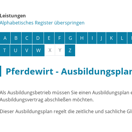
Leistungen
Alphabetisches Register überspringen
A
B
C
D
E
F
G
H
I
J
K
L
X
Y
T
U
V
W
Z
Pferdewirt - Ausbildungsplan
Als Ausbildungsbetrieb müssen Sie einen Ausbildungsplan e
Ausbildungsvertrag abschließen möchten.
Dieser Ausbildungsplan regelt die zeitliche und sachliche G