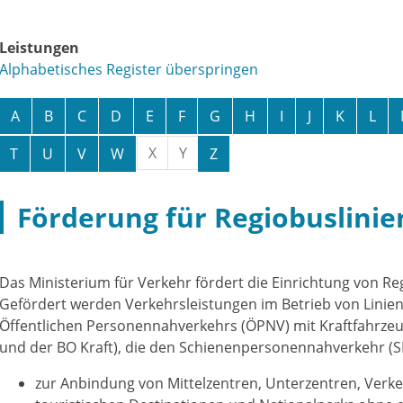
Leistungen
Alphabetisches Register überspringen
A
B
C
D
E
F
G
H
I
J
K
L
X
Y
T
U
V
W
Z
Förderung für Regiobuslini
Das Ministerium für Verkehr fördert die Einrichtung von Re
Gefördert werden Verkehrsleistungen im Betrieb von Lini
Öffentlichen Personennahverkehrs (ÖPNV) mit Kraftfahrze
und der BO Kraft)
, die den Schienenpersonennahverkehr (S
zur Anbindung von Mittelzentren, Unterzentren, Ver