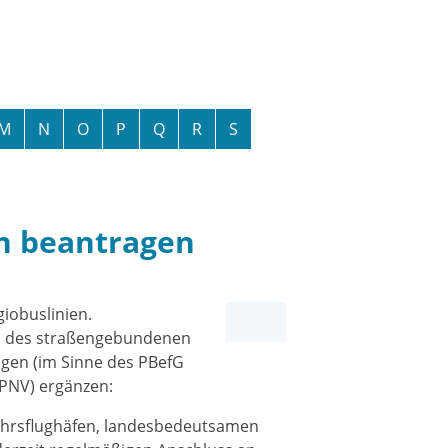
M
N
O
P
Q
R
S
en beantragen
giobuslinien.
en des straßengebundenen
ugen
(im Sinne des PBefG
PNV) ergänzen:
kehrsflughäfen, landesbedeutsamen