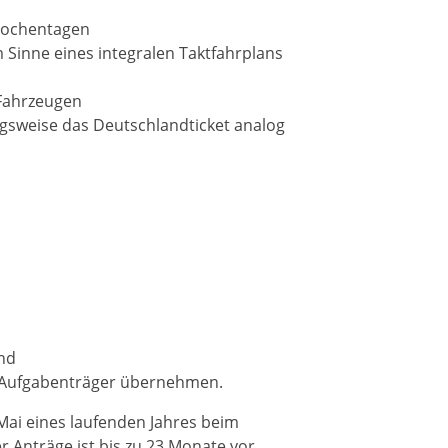
 Wochentagen
Sinne eines integralen Taktfahrplans
 Fahrzeugen
gsweise das Deutschlandticket analog
nd
 Aufgabenträger übernehmen.
Mai eines laufenden Jahres beim
r Anträge ist bis zu 23 Monate vor