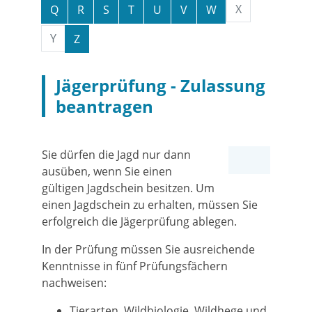
X
Q
R
S
T
U
V
W
Y
Z
Jägerprüfung - Zulassung
beantragen
Sie dürfen die Jagd nur dann
ausüben, wenn Sie einen
gültigen Jagdschein besitzen. Um
einen Jagdschein zu erhalten, müssen Sie
erfolgreich die Jägerprüfung ablegen.
In der Prüfung müssen Sie ausreichende
Kenntnisse in fünf Prüfungsfächern
nachweisen:
Tierarten, Wildbiologie, Wildhege und