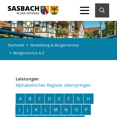
Startseite
Verwaltung & Bürgerservice
Bürgerservice A-Z
Leistungen
Alphabetisches Register überspringen
A
B
C
D
E
F
G
H
I
J
K
L
M
N
O
P