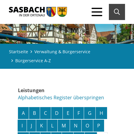
Startseite
Verwaltung & Bürgerservice
Bürgerservice A-Z
Leistungen
Alphabetisches Register überspringen
A
B
C
D
E
F
G
H
I
J
K
L
M
N
O
P