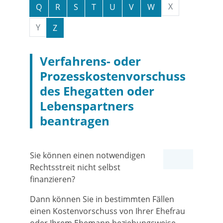
X
Q
R
S
T
U
V
W
Y
Z
Verfahrens- oder
Prozesskostenvorschuss
des Ehegatten oder
Lebenspartners
beantragen
Sie können einen notwendigen
Rechtsstreit nicht selbst
finanzieren?
Dann können Sie in bestimmten Fällen
einen Kostenvorschuss von Ihrer Ehefrau