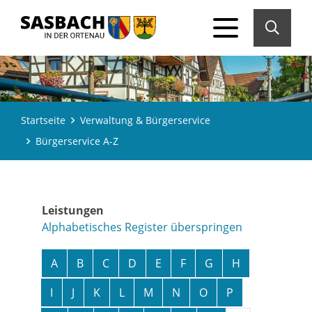
Startseite
Verwaltung & Bürgerservice
Bürgerservice A-Z
Leistungen
Alphabetisches Register überspringen
A
B
C
D
E
F
G
H
I
J
K
L
M
N
O
P