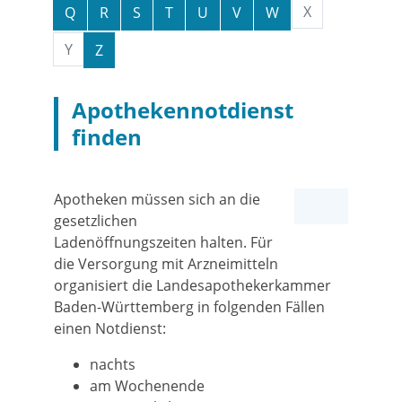
X
Q
R
S
T
U
V
W
Y
Z
Apothekennotdienst
finden
Apotheken müssen sich an die
gesetzlichen
Ladenöffnungszeiten halten. Für
die Versorgung mit Arzneimitteln
organisiert die Landesapothekerkammer
Baden-Württemberg in folgenden Fällen
einen Notdienst:
nachts
am Wochenende