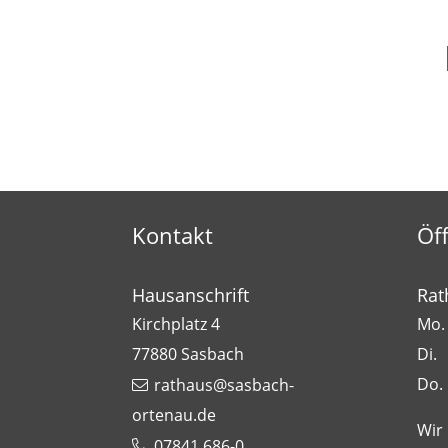
Kontakt
Öf
Hausanschrift
Rat
Kirchplatz 4
Mo. 
77880
Sasbach
Di.
Do.
rathaus@sasbach-
ortenau.de
Wir
07841 686-0