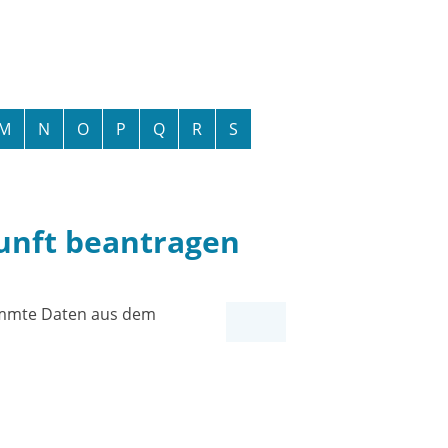
M
N
O
P
Q
R
S
kunft beantragen
immte Daten aus dem