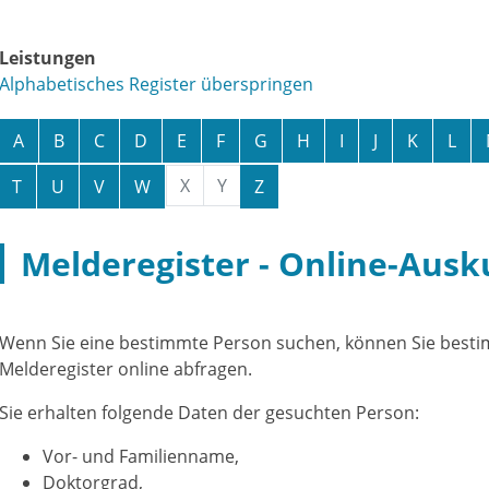
Leistungen
Alphabetisches Register überspringen
A
B
C
D
E
F
G
H
I
J
K
L
X
Y
T
U
V
W
Z
Melderegister - Online-Aus
Wenn Sie eine bestimmte Person suchen, können Sie best
Melderegister online abfragen.
Sie erhalten folgende Daten der gesuchten Person:
Vor- und Familienname,
Doktorgrad,