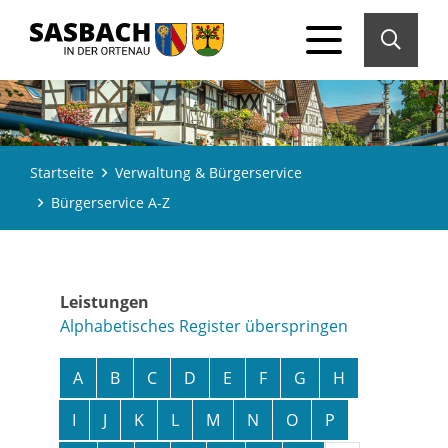
Startseite
Verwaltung & Bürgerservice
Bürgerservice A-Z
Leistungen
Alphabetisches Register überspringen
A
B
C
D
E
F
G
H
I
J
K
L
M
N
O
P