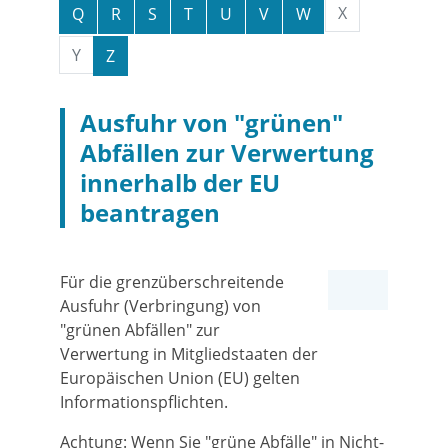
X
Q
R
S
T
U
V
W
Y
Z
Ausfuhr von "grünen"
Abfällen zur Verwertung
innerhalb der EU
beantragen
Für die grenzüberschreitende
Ausfuhr (Verbringung) von
"grünen Abfällen" zur
Verwertung in Mitgliedstaaten der
Europäischen Union (EU) gelten
Informationspflichten.
Achtung: Wenn Sie "grüne Abfälle" in Nicht-