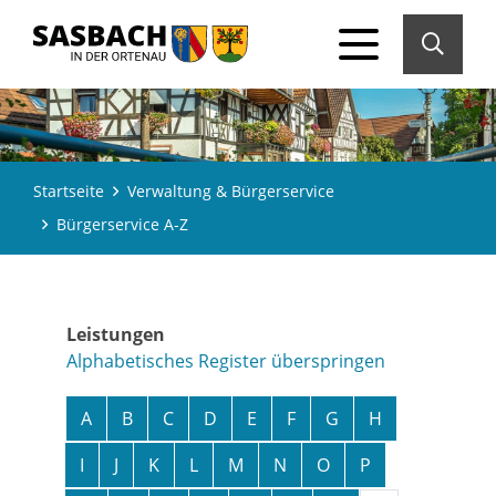
Startseite
Verwaltung & Bürgerservice
Bürgerservice A-Z
Leistungen
Alphabetisches Register überspringen
A
B
C
D
E
F
G
H
I
J
K
L
M
N
O
P