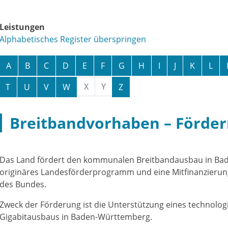
Leistungen
Alphabetisches Register überspringen
A
B
C
D
E
F
G
H
I
J
K
L
X
Y
T
U
V
W
Z
Breitbandvorhaben – Förder
Das Land fördert den kommunalen Breitbandausbau in Ba
originäres Landesförderprogramm und eine Mitfinanzier
des Bundes.
Zweck der Förderung ist die Unterstützung eines technolog
Gigabitausbaus in Baden-Württemberg.