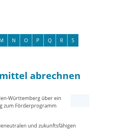
M
N
O
P
Q
R
S
mittel abrechnen
den-Württemberg über ein
ung zum Förderprogramm
ieneutralen und zukunftsfähigen