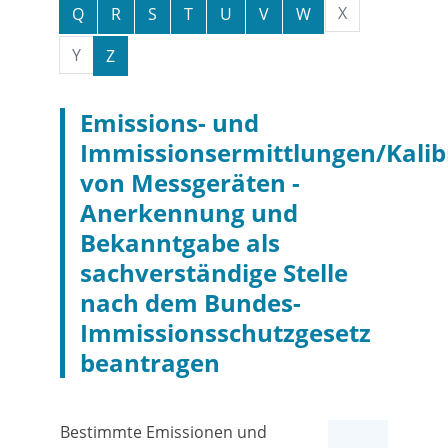
X
Q
R
S
T
U
V
W
Y
Z
Emissions- und
Immissionsermittlungen/Kalib
von Messgeräten -
Anerkennung und
Bekanntgabe als
sachverständige Stelle
nach dem Bundes-
Immissionsschutzgesetz
beantragen
Bestimmte Emissionen und