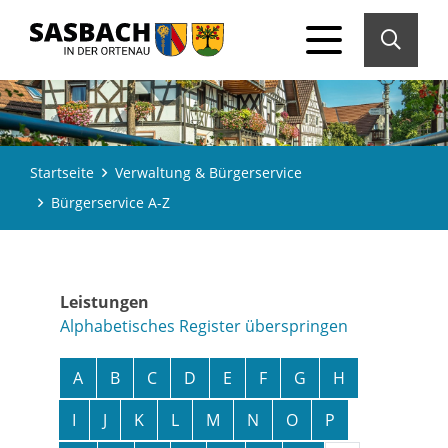
Startseite
Verwaltung & Bürgerservice
Bürgerservice A-Z
Leistungen
Alphabetisches Register überspringen
A
B
C
D
E
F
G
H
I
J
K
L
M
N
O
P