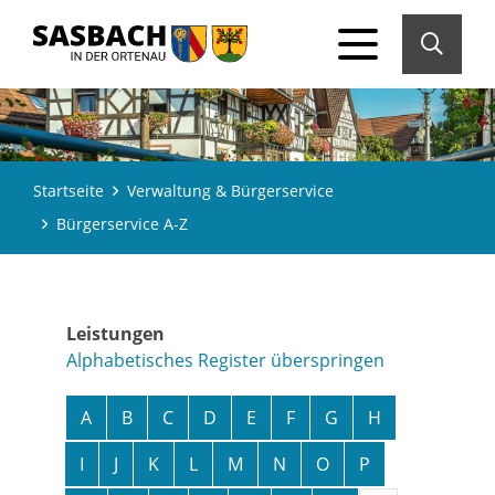
Startseite
Verwaltung & Bürgerservice
Bürgerservice A-Z
Leistungen
Alphabetisches Register überspringen
A
B
C
D
E
F
G
H
I
J
K
L
M
N
O
P