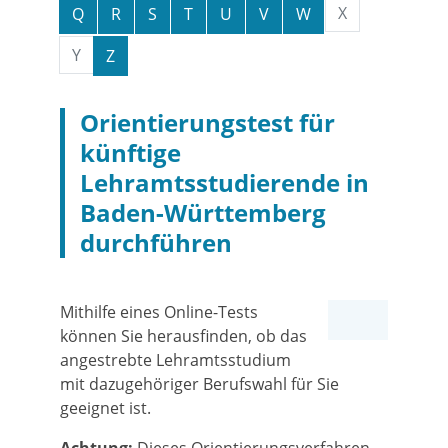
X
Q
R
S
T
U
V
W
Y
Z
Orientierungstest für
künftige
Lehramtsstudierende in
Baden-Württemberg
durchführen
Mithilfe eines Online-Tests
können Sie herausfinden, ob das
angestrebte Lehramtsstudium
mit dazugehöriger Berufswahl für Sie
geeignet ist.