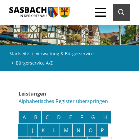
Startseite
Verwaltung & Bürgerservice
Bürgerservice A-Z
Leistungen
Alphabetisches Register überspringen
A
B
C
D
E
F
G
H
I
J
K
L
M
N
O
P