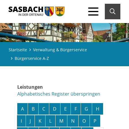
Startseite
Verwaltung & Bürgerservice
Bürgerservice A-Z
Leistungen
Alphabetisches Register überspringen
A
B
C
D
E
F
G
H
I
J
K
L
M
N
O
P