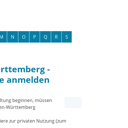
M
N
O
P
Q
R
S
rttemberg -
re anmelden
haltung beginnen, müssen
aden-Württemberg
Tiere zur privaten Nutzung
(zum