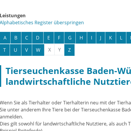
Leistungen
Alphabetisches Register überspringen
A
B
C
D
E
F
G
H
I
J
K
L
X
Y
T
U
V
W
Z
Tierseuchenkasse Baden-Wü
landwirtschaftliche Nutztie
Wenn Sie als Tierhalter oder Tierhalterin neu mit der Tier
Sie unter anderem Ihre Tiere bei der Tierseuchenkasse B
anmelden.
Dies gilt sowohl für landwirtschaftliche Nutztiere, als auch 
Beispiel Reitpferde)
.