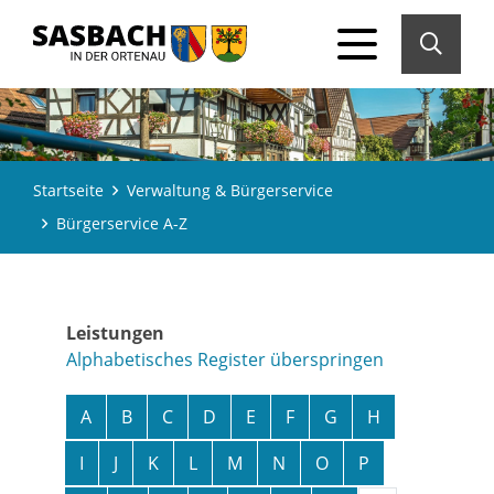
Startseite
Verwaltung & Bürgerservice
Bürgerservice A-Z
Leistungen
Alphabetisches Register überspringen
A
B
C
D
E
F
G
H
I
J
K
L
M
N
O
P