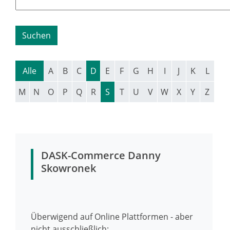
Alle
A
B
C
D
E
F
G
H
I
J
K
L
M
N
O
P
Q
R
S
T
U
V
W
X
Y
Z
DASK-Commerce Danny
Skowronek
Überwigend auf Online Plattformen - aber
nicht ausschließlich: