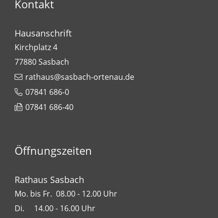
Kontakt
Hausanschrift
Kirchplatz 4
77880
Sasbach
rathaus@sasbach-ortenau.de
07841 686-0
07841 686-40
Leaflet
| Map data ©
OpenStreetMap
contributors,
CC-BY-SA
+
−
Öffnungszeiten
Rathaus Sasbach
Mo. bis Fr. 08.00 - 12.00 Uhr
Di. 14.00 - 16.00 Uhr