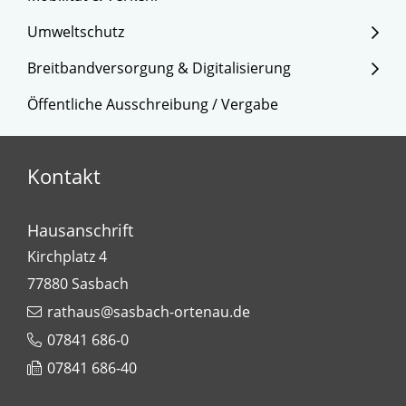
Umweltschutz
Breitbandversorgung & Digitalisierung
Öffentliche Ausschreibung / Vergabe
Kontakt
Hausanschrift
Kirchplatz 4
77880
Sasbach
rathaus@sasbach-ortenau.de
07841 686-0
07841 686-40
Leaflet
| Map data ©
OpenStreetMap
contributors,
CC-BY-SA