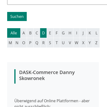
Alle
A
B
C
D
E
F
G
H
I
J
K
L
M
N
O
P
Q
R
S
T
U
V
W
X
Y
Z
DASK-Commerce Danny
Skowronek
Überwigend auf Online Plattformen - aber
nicht ausschließlich: