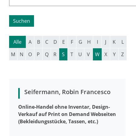
Alle
A
B
C
D
E
F
G
H
I
J
K
L
M
N
O
P
Q
R
S
T
U
V
W
X
Y
Z
Seifermann, Robin Francesco
Online-Handel ohne Inventar, Design-
Verkauf auf Print on Demand Webseiten
(Bekleidungsstücke, Tassen, etc.)