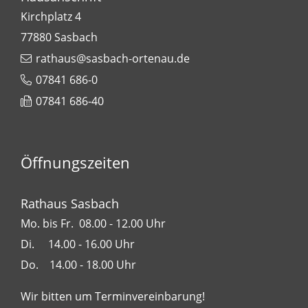
Kirchplatz 4
77880
Sasbach
rathaus@sasbach-ortenau.de
07841 686-0
07841 686-40
Leaflet
| Map data ©
OpenStreetMap
contributors,
CC-BY-SA
+
−
Öffnungszeiten
Rathaus Sasbach
Mo. bis Fr. 08.00 - 12.00 Uhr
Di. 14.00 - 16.00 Uhr
Do. 14.00 - 18.00 Uhr
Wir bitten um Terminvereinbarung!