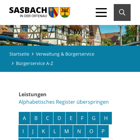
Startseite
Verwaltung & Bürgerservice
Bürgerservice A-Z
Leistungen
Alphabetisches Register überspringen
A
B
C
D
E
F
G
H
I
J
K
L
M
N
O
P