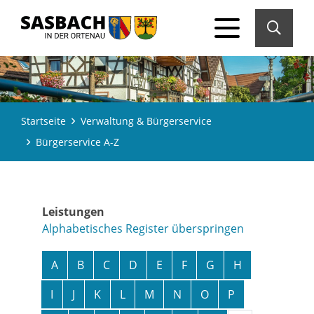
Startseite
Verwaltung & Bürgerservice
Bürgerservice A-Z
Leistungen
Alphabetisches Register überspringen
A
B
C
D
E
F
G
H
I
J
K
L
M
N
O
P