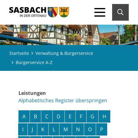
Startseite
Verwaltung & Bürgerservice
Bürgerservice A-Z
Leistungen
Alphabetisches Register überspringen
A
B
C
D
E
F
G
H
I
J
K
L
M
N
O
P