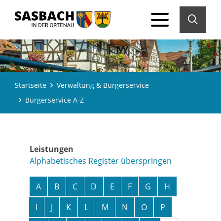
Startseite
Verwaltung & Bürgerservice
Bürgerservice A-Z
Leistungen
Alphabetisches Register überspringen
A
B
C
D
E
F
G
H
I
J
K
L
M
N
O
P