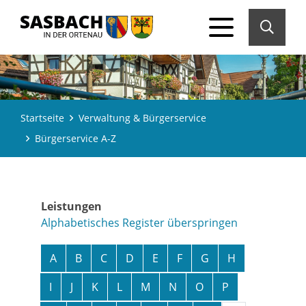
Startseite
Verwaltung & Bürgerservice
Bürgerservice A-Z
Leistungen
Alphabetisches Register überspringen
A
B
C
D
E
F
G
H
I
J
K
L
M
N
O
P