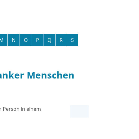
M
N
O
P
Q
R
S
ranker Menschen
n Person in einem
.