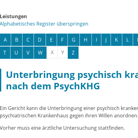
Leistungen
Alphabetisches Register überspringen
A
B
C
D
E
F
G
H
I
J
K
L
X
Y
T
U
V
W
Z
Unterbringung psychisch k
nach dem PsychKHG
Ein Gericht kann die Unterbringung einer psychisch kranke
psychiatrischen Krankenhaus gegen ihren Willen anordnen
Vorher muss eine ärztliche Untersuchung stattfinden.