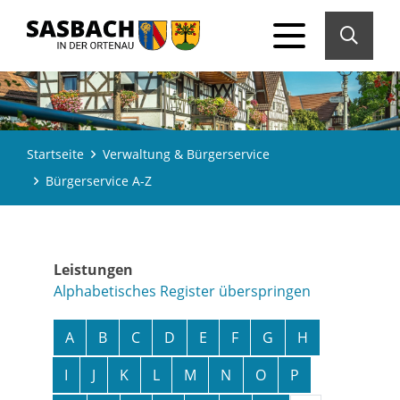
Startseite
Verwaltung & Bürgerservice
Bürgerservice A-Z
Leistungen
Alphabetisches Register überspringen
A
B
C
D
E
F
G
H
I
J
K
L
M
N
O
P