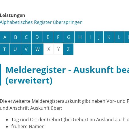
Leistungen
Alphabetisches Register überspringen
A
B
C
D
E
F
G
H
I
J
K
L
X
Y
T
U
V
W
Z
Melderegister - Auskunft b
(erweitert)
Die erweiterte Melderegisterauskunft gibt neben Vor- und
und Anschrift Auskunft über:
Tag und Ort der Geburt (bei Geburt im Ausland auch d
frühere Namen