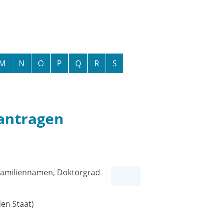
M
N
O
P
Q
R
S
eantragen
 Familiennamen, Doktorgrad
en Staat)