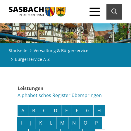
Startseite
Verwaltung & Bürgerservice
Bürgerservice A-Z
Leistungen
Alphabetisches Register überspringen
A
B
C
D
E
F
G
H
I
J
K
L
M
N
O
P