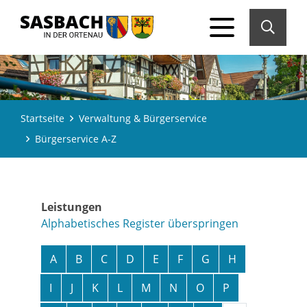
Startseite
Verwaltung & Bürgerservice
Bürgerservice A-Z
Leistungen
Alphabetisches Register überspringen
A
B
C
D
E
F
G
H
I
J
K
L
M
N
O
P