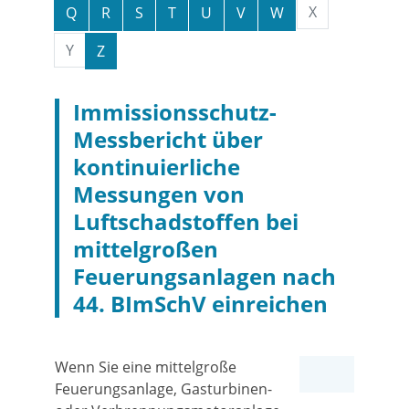
X
Q
R
S
T
U
V
W
Y
Z
Immissionsschutz-
Messbericht über
kontinuierliche
Messungen von
Luftschadstoffen bei
mittelgroßen
Feuerungsanlagen nach
44. BImSchV einreichen
Wenn Sie eine mittelgroße
Feuerungsanlage, Gasturbinen-