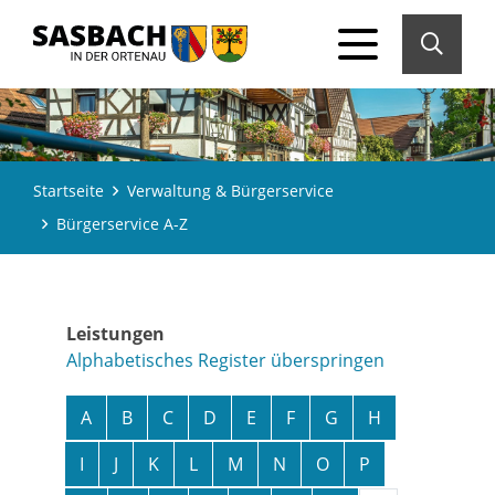
Startseite
Verwaltung & Bürgerservice
Bürgerservice A-Z
Leistungen
Alphabetisches Register überspringen
A
B
C
D
E
F
G
H
I
J
K
L
M
N
O
P