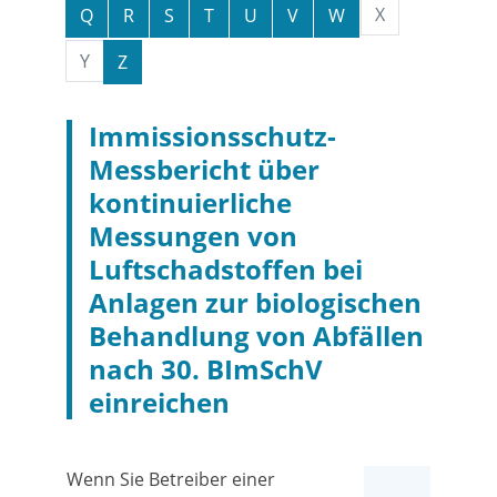
X
Q
R
S
T
U
V
W
Y
Z
Immissionsschutz-
Messbericht über
kontinuierliche
Messungen von
Luftschadstoffen bei
Anlagen zur biologischen
Behandlung von Abfällen
nach 30. BImSchV
einreichen
Wenn Sie Betreiber einer