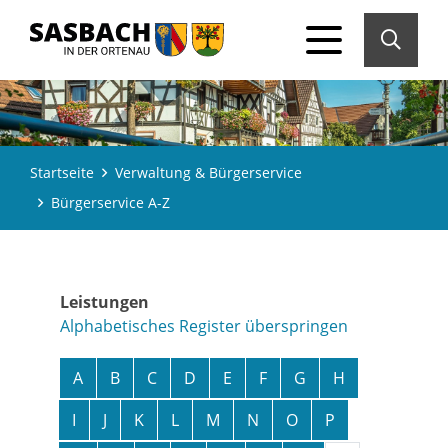
Startseite
Verwaltung & Bürgerservice
Bürgerservice A-Z
Leistungen
Alphabetisches Register überspringen
A
B
C
D
E
F
G
H
I
J
K
L
M
N
O
P