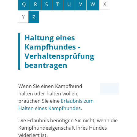
X
Q
R
S
T
U
V
W
Y
Z
Haltung eines
Kampfhundes -
Verhaltensprüfung
beantragen
Wenn Sie einen Kampfhund
halten oder halten wollen,
brauchen Sie eine
Erlaubnis zum
Halten eines Kampfhundes
.
Die Erlaubnis benötigen Sie nicht, wenn die
Kampfhundeeigenschaft Ihres Hundes
widerlegt ist.