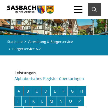
Startseite
Verwaltung & Bürgerservice
Bürgerservice A-Z
Leistungen
Alphabetisches Register überspringen
A
B
C
D
E
F
G
H
I
J
K
L
M
N
O
P