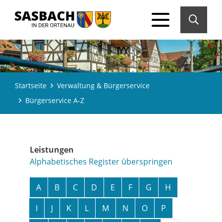
Startseite
Verwaltung & Bürgerservice
Bürgerservice A-Z
Leistungen
Alphabetisches Register überspringen
A
B
C
D
E
F
G
H
I
J
K
L
M
N
O
P