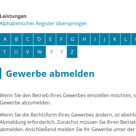
Leistungen
Alphabetisches Register überspringen
A
B
C
D
E
F
G
H
I
J
K
L
X
Y
T
U
V
W
Z
Gewerbe abmelden
Wenn Sie den Betrieb Ihres Gewerbes einstellen möchten, sin
Gewerbe abzumelden.
Wenn Sie die Rechtsform Ihres Gewerbes ändern, ist ebenfa
Abmeldung erforderlich. Zunächst müssen Sie Ihren Betrie
abmelden. Anschließend melden Sie Ihr Gewerbe unter der