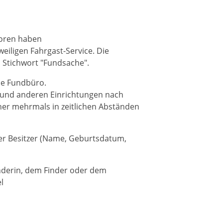
loren haben
eiligen Fahrgast-Service. Die
m Stichwort "Fundsache".
che Fundbüro.
 und anderen Einrichtungen nach
her mehrmals in zeitlichen Abständen
er Besitzer (Name, Geburtsdatum,
inderin, dem Finder oder dem
l