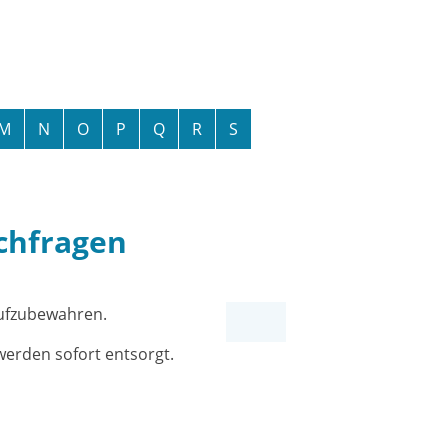
M
N
O
P
Q
R
S
chfragen
aufzubewahren.
erden sofort entsorgt.