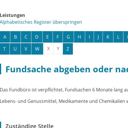
Leistungen
Alphabetisches Register überspringen
A
B
C
D
E
F
G
H
I
J
K
L
X
Y
T
U
V
W
Z
Fundsache abgeben oder na
Das Fundbüro ist verpflichtet, Fundsachen 6 Monate lang 
Lebens- und Genussmittel, Medikamente und Chemikalien w
Zuständige Stelle