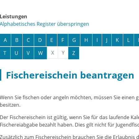
Leistungen
Alphabetisches Register überspringen
A
B
C
D
E
F
G
H
I
J
K
L
X
Y
T
U
V
W
Z
Fischereischein beantragen
Wenn Sie fischen oder angeln möchten, müssen Sie einen gü
besitzen.
Der Fischereischein ist gültig, wenn Sie für das laufende Ka
Fischereiabgabe bezahlt haben. Dies gilt nicht für Jugendfis
Zusätzlich zum Fischereischein brauchen Sie die Erlaubnis d