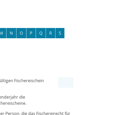
M
N
O
P
Q
R
S
ltigen Fischereischein
lenderjahr die
chereischeine.
er Person, die das Fischereirecht für