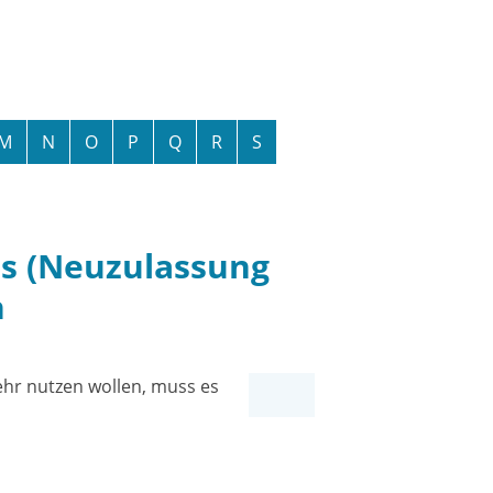
M
N
O
P
Q
R
S
s (Neuzulassung
n
ehr nutzen wollen, muss es