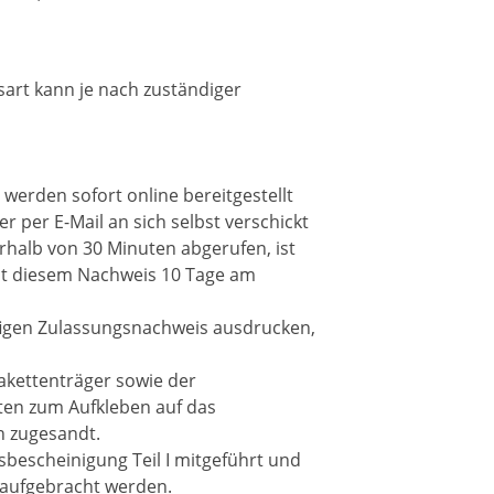
sart kann je nach zuständiger
 werden sofort
online
bereitgestellt
er per
E
-Mail
an sich selbst verschickt
rhalb von 30 Minuten abgerufen, ist
mit diesem Nachweis 10 Tage am
figen Zulassungsnachweis ausdrucken,
lakettenträger sowie der
ten zum Aufkleben auf das
h zugesandt.
sbescheinigung Teil
I
mitgeführt und
 aufgebracht werden.