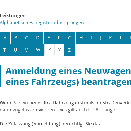
Leistungen
Alphabetisches Register überspringen
A
B
C
D
E
F
G
H
I
J
K
L
X
Y
T
U
V
W
Z
Anmeldung eines Neuwagen
eines Fahrzeugs) beantrage
Wenn Sie ein neues Kraftfahrzeug erstmals im Straßenverk
dafür zugelassen werden. Dies gilt auch für Anhänger.
Die Zulassung (Anmeldung) berechtigt Sie dazu,