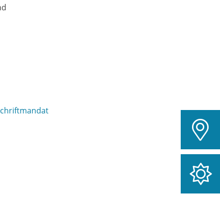
nd
schriftmandat