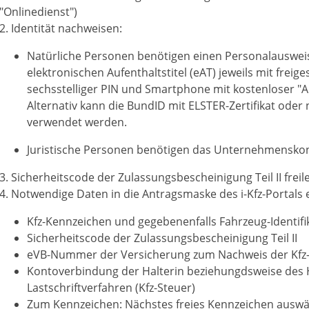
"Onlinedienst")
2. Identität nachweisen:
Natürliche Personen benötigen einen Personalausweis 
elektronischen Aufenthaltstitel (eAT) jeweils mit freige
sechsstelliger
PIN
und
Smartphone
mit kostenloser
"A
Alternativ
kann die
BundID
mit ELSTER-Zertifikat oder
verwendet werden.
Juristische Personen benötigen das Unternehmenskon
3. Sicherheits
code
der Zulassungsbescheinigung Teil
II
freil
4. Notwendige Daten in die Antragsmaske des i-Kfz-Portals 
Kfz-Kennzeichen und
gegebenenfalls
Fahrzeug-Identif
Sicherheits
code
der Zulassungsbescheinigung Teil
II
eVB-Nummer der Versicherung zum Nachweis der
Kfz
Kontoverbindung der Halterin
beziehungdsweise
des 
Lastschriftverfahren (Kfz-Steuer)
Zum Kennzeichen: Nächstes freies Kennzeichen ausw