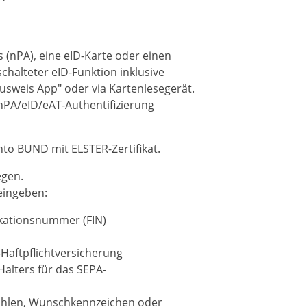
(nPA), eine eID-Karte oder einen
schalteter eID-Funktion inklusive
usweis App"
oder via Kartenlesegerät.
 nPA/eID/eAT-Authentifizierung
to BUND mit ELSTER-Zertifikat.
egen.
eingeben:
ikationsnummer (FIN)
-Haftpflichtversicherung
Halters für das
SEPA-
ählen, Wunschkennzeichen oder