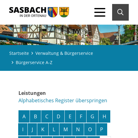
Startseite
Verwaltung & Bürgerservice
Bürgerservice A-Z
Leistungen
Alphabetisches Register überspringen
A
B
C
D
E
F
G
H
I
J
K
L
M
N
O
P