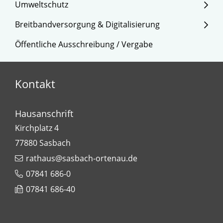
Umweltschutz
Breitbandversorgung & Digitalisierung
Öffentliche Ausschreibung / Vergabe
Kontakt
Hausanschrift
Kirchplatz 4
77880
Sasbach
rathaus@sasbach-ortenau.de
07841 686-0
07841 686-40
Leaflet
| Map data ©
OpenStreetMap
contributors,
CC-BY-SA
+
−