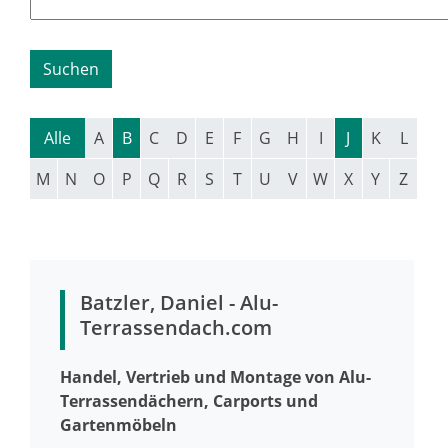
Alle
A
B
C
D
E
F
G
H
I
J
K
L
M
N
O
P
Q
R
S
T
U
V
W
X
Y
Z
Batzler, Daniel - Alu-
Terrassendach.com
Handel, Vertrieb und Montage von Alu-
Terrassendächern, Carports und
Gartenmöbeln