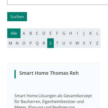
Alle
A
B
C
D
E
F
G
H
I
J
K
L
M
N
O
P
Q
R
S
T
U
V
W
X
Y
Z
Smart Home Thomas Reh
Smart Home Lösungen als Gesamtkonzept
für Bauherren, Eigenheimbesitzer und
Mieter. Planung und Realisierung