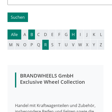
Alle
A
B
C
D
E
F
G
H
I
J
K
L
M
N
O
P
Q
R
S
T
U
V
W
X
Y
Z
BRANDWHEELS GmbH
Exclusive Wheel Collection
Handel mit Kraftwagenteilen und Zubehör,
insbesondere Reifen und Felgen sowie die