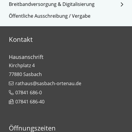
Breitbandversorgung & Digitalisierung
Öffentliche Ausschreibung / Vergabe
Kontakt
Hausanschrift
Kirchplatz 4
77880
Sasbach
rathaus@sasbach-ortenau.de
07841 686-0
07841 686-40
Leaflet
| Map data ©
OpenStreetMap
contributors,
CC-BY-SA
+
−
Öffnungszeiten