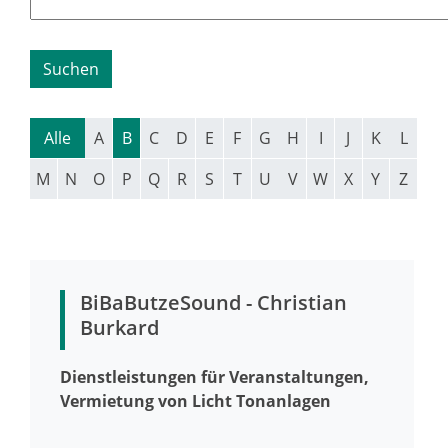
Alle
A
B
C
D
E
F
G
H
I
J
K
L
M
N
O
P
Q
R
S
T
U
V
W
X
Y
Z
BiBaButzeSound - Christian
Burkard
Dienstleistungen für Veranstaltungen,
Vermietung von Licht Tonanlagen