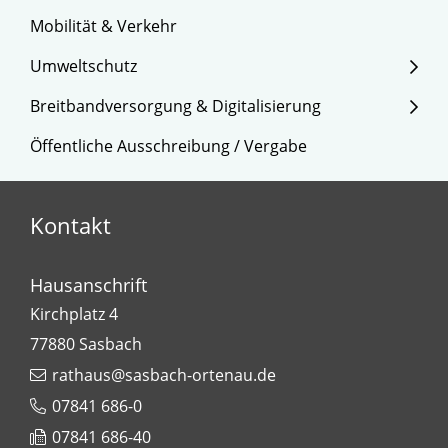
Mobilität & Verkehr
Umweltschutz
Breitbandversorgung & Digitalisierung
Öffentliche Ausschreibung / Vergabe
Kontakt
Hausanschrift
Kirchplatz 4
77880
Sasbach
rathaus@sasbach-ortenau.de
07841 686-0
07841 686-40
Leaflet
| Map data ©
OpenStreetMap
contributors,
CC-BY-SA