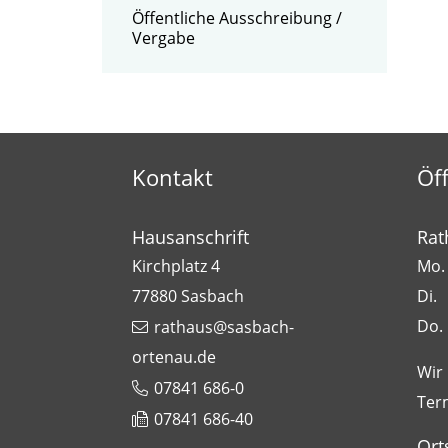
Öffentliche Ausschreibung /
Vergabe
Kontakt
Öf
Hausanschrift
Rat
Kirchplatz 4
Mo. 
77880
Sasbach
Di.
Do.
rathaus@sasbach-
ortenau.de
Wir
07841 686-0
Ter
07841 686-40
Ort