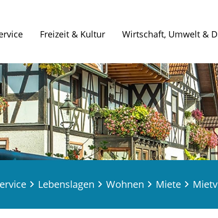
ervice
Freizeit & Kultur
Wirtschaft, Umwelt & Di
ervice
Lebenslagen
Wohnen
Miete
Mietv