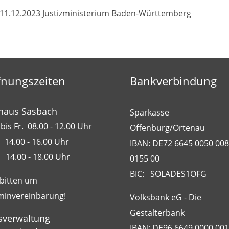
11.12.2023
Justizministerium Baden-Württemberg
fnungszeiten
Bankverbindung
haus Sasbach
Sparkasse
bis Fr. 08.00 - 12.00 Uhr
Offenburg/Ortenau
 14.00 - 16.00 Uhr
IBAN: DE72 6645 0050 00
 14.00 - 18.00 Uhr
0155 00
BIC: SOLADES1OFG
 bitten um
minvereinbarung!
Volksbank eG - Die
Gestalterbank
sverwaltung
IBAN: DE96 6649 0000 00