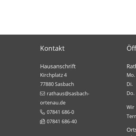
Kontakt
Öf
Hausanschrift
Rat
Kirchplatz 4
Mo. 
77880
Sasbach
Di.
Do.
rathaus@sasbach-
ortenau.de
Wir
07841 686-0
Ter
07841 686-40
Ort